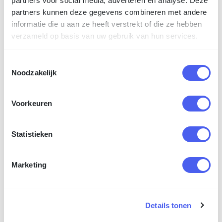
partners voor social media, adverteren en analyse. Deze
partners kunnen deze gegevens combineren met andere
informatie die u aan ze heeft verstrekt of die ze hebben
A0 - 840 x 1189 mm
verzameld op basis van uw gebruik van hun services.
Toestemmingsselectie
Noodzakelijk
Eigen formaat (mm)
Voorkeuren
Statistieken
Afwerking
5
Marketing
tip
Schoonsnijden
Details tonen
Contoursnijden (Thrucut)