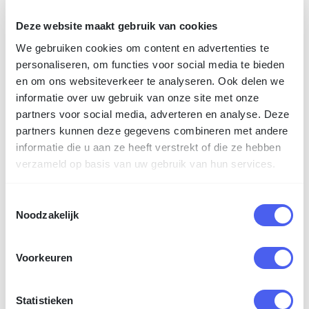
Enkelzijdig glanslaminaat
Deze website maakt gebruik van cookies
We gebruiken cookies om content en advertenties te
personaliseren, om functies voor social media te bieden
en om ons websiteverkeer te analyseren. Ook delen we
informatie over uw gebruik van onze site met onze
Enkelzijdig matlaminaat
partners voor social media, adverteren en analyse. Deze
partners kunnen deze gegevens combineren met andere
informatie die u aan ze heeft verstrekt of die ze hebben
verzameld op basis van uw gebruik van hun services.
Toestemmingsselectie
Enkelzijdig softtouch matlaminaat
Noodzakelijk
Bekijk alle 5 opties (+1)
Voorkeuren
Statistieken